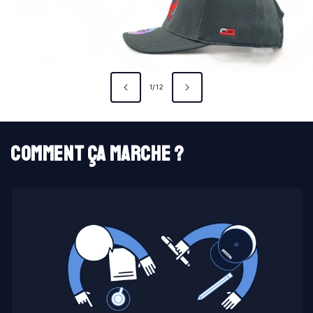
de
1
/
12
Comment ça marche ?