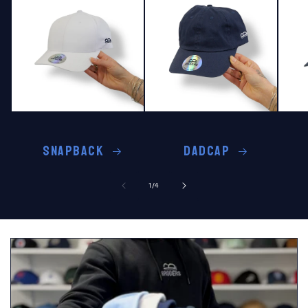
SNAPBACK
DADCAP
de
1
/
4