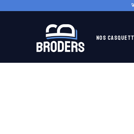
Skip to

content
Nos casquet