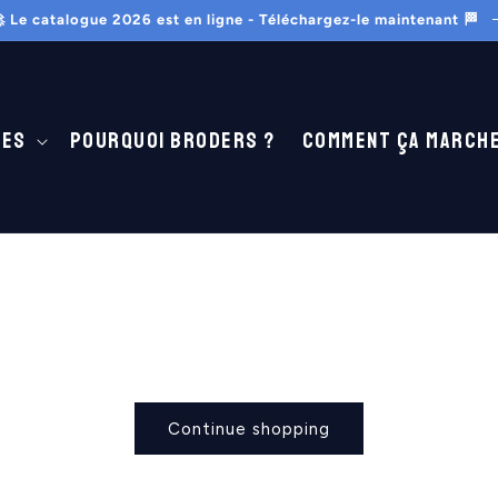
 Le catalogue 2026 est en ligne - Téléchargez-le maintenant 🏁
tes
Pourquoi Broders ?
Comment ça marche
Your cart is empty
Continue shopping