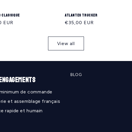
s classique
Atlantes trucker
r
0 EUR
Regular
€35,00 EUR
price
View all
BLOG
 ENGAGEMENTS
 minimum de commande
rie et assemblage français
ce rapide et humain