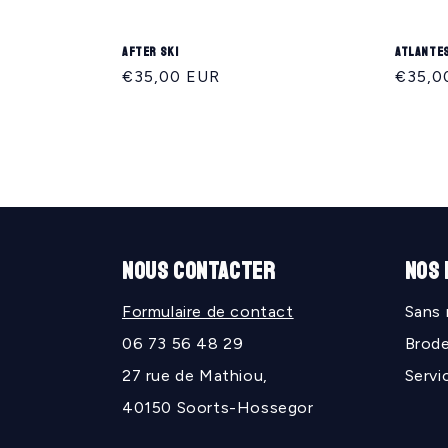
After ski
Atlante
Regular
€35,00 EUR
Regula
€35,0
price
price
NOUS CONTACTER
NOS
Formulaire de contact
Sans
06 73 56 48 29
Brode
27 rue de Mathiou,
Servi
40150 Soorts-Hossegor