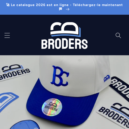
Ir
🚀 Le catalogue 2026 est en ligne - Téléchargez-le maintenant
directamente
🏁
al contenido