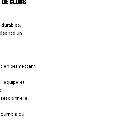
s de clubs
 durables.
résente un
ut en permettant
e l’équipe et
 ;
fessionnelle,
tournois ou