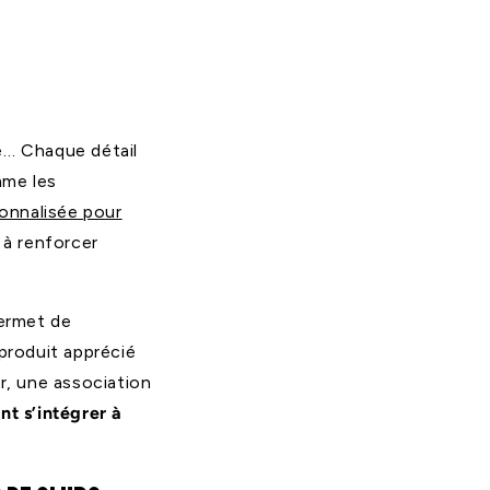
ue… Chaque détail
mme les
onnalisée pour
é à renforcer
permet de
 produit apprécié
, une association
nt s’intégrer à