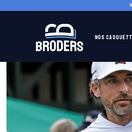
Ir

directamente
al contenido
Nos casquet