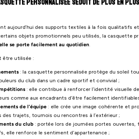
asquette personnalisée séduit de plus en plu
t aujourd’hui des supports textiles à la fois qualitatifs et
ertains objets promotionnels peu utilisés, la casquette p
elle se porte facilement au quotidien
.
 être utilisée :
înements
: la casquette personnalisée protège du soleil to
ouleurs du club dans un cadre sportif et convivial ;
mpétitions
: elle contribue à renforcer l’identité visuelle d
eurs comme aux encadrants d’être facilement identifiables
cements de l’équipe
: elle crée une image cohérente et pro
des trajets, tournois ou rencontres à l’extérieur ;
ments du club
: portée lors de journées portes ouvertes, 
, elle renforce le sentiment d’appartenance ;