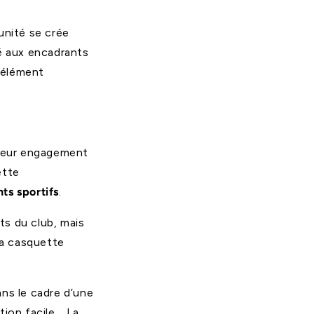
unité se crée
ué aux encadrants
n élément
 Leur engagement
ette
s sportifs
.
ts du club, mais
La casquette
ans le cadre d’une
ution facile… La