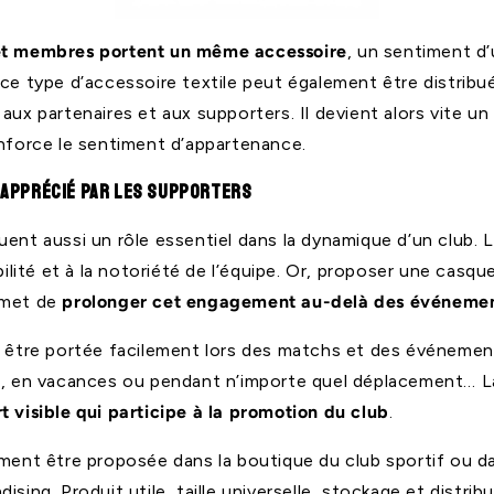
et membres portent un même accessoire
, un sentiment d’
 ce type d’accessoire textile peut également être distrib
aux partenaires et aux supporters. Il devient alors vite u
enforce le sentiment d’appartenance.
 apprécié par les supporters
uent aussi un rôle essentiel dans la dynamique d’un club.
ibilité et à la notoriété de l’équipe. Or, proposer une casqu
rmet de
prolonger cet engagement au-delà des événement
t être portée facilement lors des matchs et des événemen
en, en vacances ou pendant n’importe quel déplacement… 
t visible qui participe à la promotion du club
.
ement être proposée dans la boutique du club sportif ou d
ising. Produit utile, taille universelle, stockage et distrib