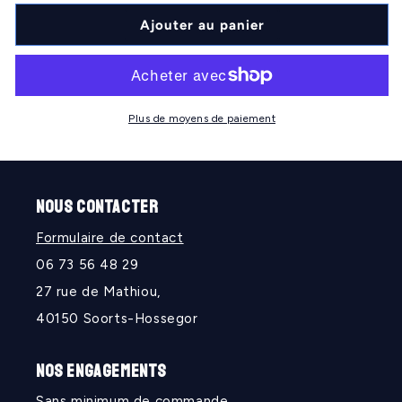
quantité
quantité
de
de
Ajouter au panier
B
B
roders
roders
Plus de moyens de paiement
NOUS CONTACTER
Formulaire de contact
06 73 56 48 29
27 rue de Mathiou,
40150 Soorts-Hossegor
NOS ENGAGEMENTS
Sans minimum de commande