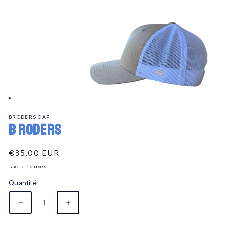
Ouvrir
le
BRODERS CAP
média
B roders
1
dans
une
fenêtre
Prix
€35,00 EUR
modale
habituel
Taxes incluses.
Quantité
Réduire
Augmenter
la
la