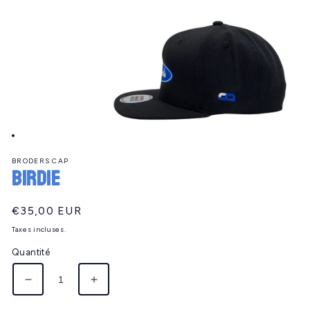
Ouvrir
le
BRODERS CAP
média
BIRDIE
1
dans
une
fenêtre
Prix
€35,00 EUR
modale
habituel
Taxes incluses.
Quantité
Réduire
Augmenter
la
la