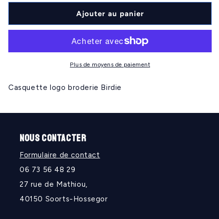
quantité
quantité
de
de
Ajouter au panier
BIRDIE
BIRDIE
Plus de moyens de paiement
Casquette logo broderie Birdie
NOUS CONTACTER
Formulaire de contact
06 73 56 48 29
27 rue de Mathiou,
40150 Soorts-Hossegor