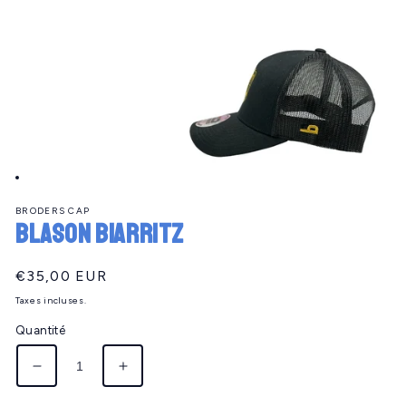
Ouvrir
le
BRODERS CAP
média
Blason BIARRITZ
1
dans
une
fenêtre
Prix
€35,00 EUR
modale
habituel
Taxes incluses.
Quantité
Réduire
Augmenter
la
la