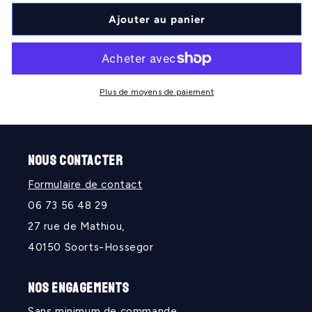
quantité
quantité
de
de
Ajouter au panier
Blason
Blason
BIARRITZ
BIARRITZ
Plus de moyens de paiement
NOUS CONTACTER
Formulaire de contact
06 73 56 48 29
27 rue de Mathiou,
40150 Soorts-Hossegor
NOS ENGAGEMENTS
Sans minimum de commande