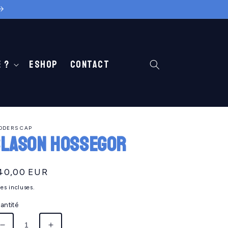
 ?
Eshop
Contact
ODERS CAP
lason HOSSEGOR
ix
40,00 EUR
abituel
es incluses.
antité