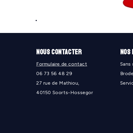
Ouvrir
le
média
1
dans
une
NOUS CONTACTER
NOS
fenêtre
modale
Formulaire de contact
Sans
06 73 56 48 29
Brode
27 rue de Mathiou,
Servi
40150 Soorts-Hossegor