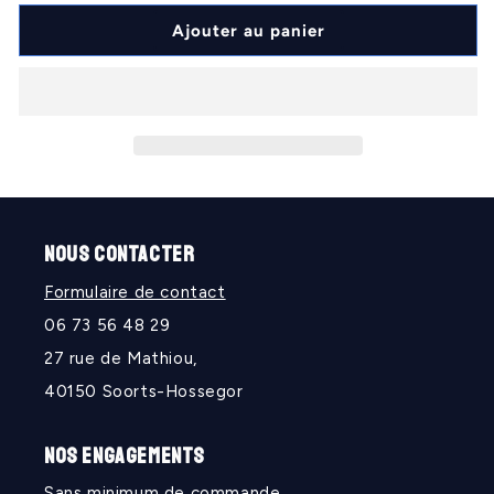
quantité
quantité
de
de
Ajouter au panier
Blason
Blason
LANDES
LANDES
NOUS CONTACTER
Formulaire de contact
06 73 56 48 29
27 rue de Mathiou,
40150 Soorts-Hossegor
NOS ENGAGEMENTS
Sans minimum de commande