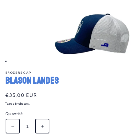
Ouvrir
le
BRODERS CAP
média
Blason LANDES
1
dans
une
fenêtre
Prix
€35,00 EUR
modale
habituel
Taxes incluses.
Quantité
Réduire
Augmenter
la
la