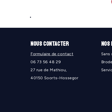
Ouvrir
le
média
1
dans
une
NOUS CONTACTER
NOS
fenêtre
modale
Formulaire de contact
Sans
06 73 56 48 29
Brode
27 rue de Mathiou,
Servi
40150 Soorts-Hossegor