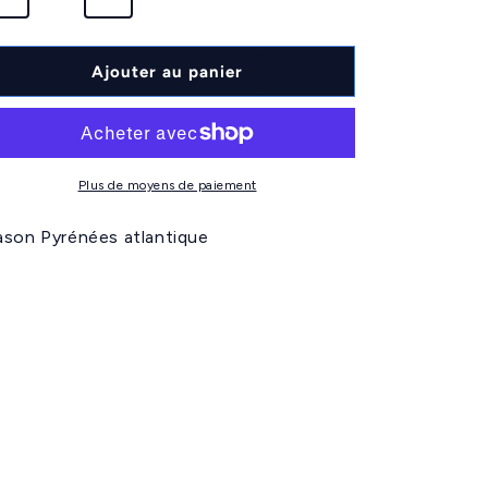
Réduire
Augmenter
la
la
quantité
quantité
de
de
Ajouter au panier
Blason
Blason
PA
PA
Plus de moyens de paiement
ason Pyrénées atlantique