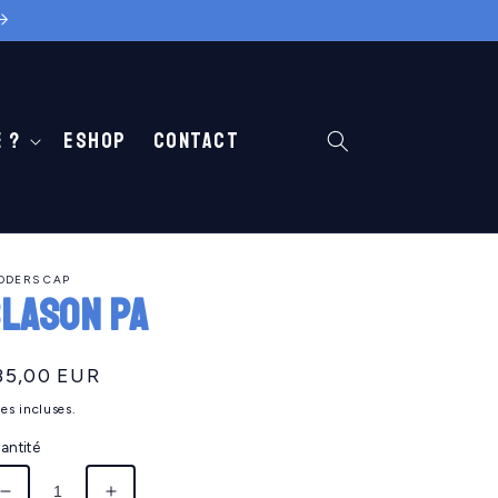
 ?
Eshop
Contact
ODERS CAP
lason PA
ix
35,00 EUR
abituel
es incluses.
antité