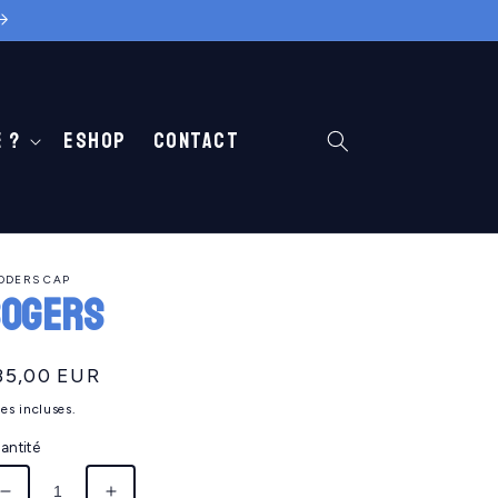
 ?
Eshop
Contact
ODERS CAP
OGERS
ix
35,00 EUR
abituel
es incluses.
antité