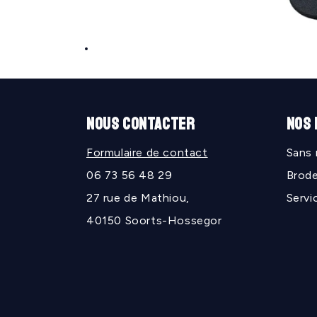
Ouvrir
le
média
1
dans
une
NOUS CONTACTER
NOS
fenêtre
modale
Formulaire de contact
Sans
06 73 56 48 29
Brode
27 rue de Mathiou,
Servi
40150 Soorts-Hossegor