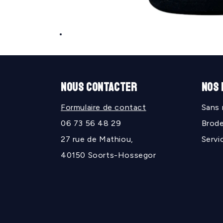
Ouvrir
le
média
1
dans
une
NOUS CONTACTER
NOS
fenêtre
modale
Formulaire de contact
Sans
06 73 56 48 29
Brode
27 rue de Mathiou,
Servi
40150 Soorts-Hossegor