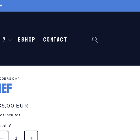
 ?
Eshop
Contact
ODERS CAP
MEF
ix
35,00 EUR
abituel
es incluses.
antité