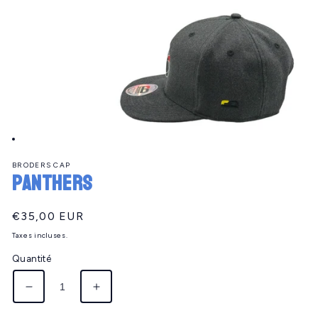
Ouvrir
le
BRODERS CAP
média
PANTHERS
1
dans
une
fenêtre
Prix
€35,00 EUR
modale
habituel
Taxes incluses.
Quantité
Réduire
Augmenter
la
la