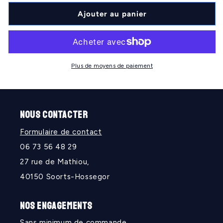
quantité
quantité
de
de
Ajouter au panier
PANTHERS
PANTHERS
Plus de moyens de paiement
NOUS CONTACTER
Formulaire de contact
06 73 56 48 29
27 rue de Mathiou,
40150 Soorts-Hossegor
NOS ENGAGEMENTS
Sans minimum de commande