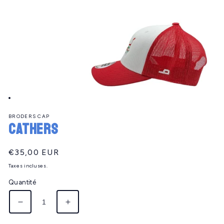
Ouvrir
le
BRODERS CAP
média
CATHERS
1
dans
une
fenêtre
Prix
€35,00 EUR
modale
habituel
Taxes incluses.
Quantité
Réduire
Augmenter
la
la