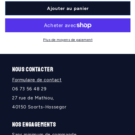
quantité
quantité
de
de
Ajouter au panier
CATHERS
CATHERS
Plus de moyens de paiement
NOUS CONTACTER
Formulaire de contact
06 73 56 48 29
27 rue de Mathiou,
40150 Soorts-Hossegor
NOS ENGAGEMENTS
Sans minimum de commande