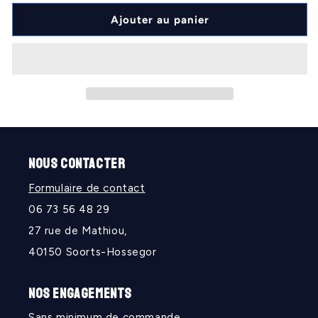
quantité
quantité
de
de
Ajouter au panier
CHR
CHR
NOUS CONTACTER
Formulaire de contact
06 73 56 48 29
27 rue de Mathiou,
40150 Soorts-Hossegor
NOS ENGAGEMENTS
Sans minimum de commande