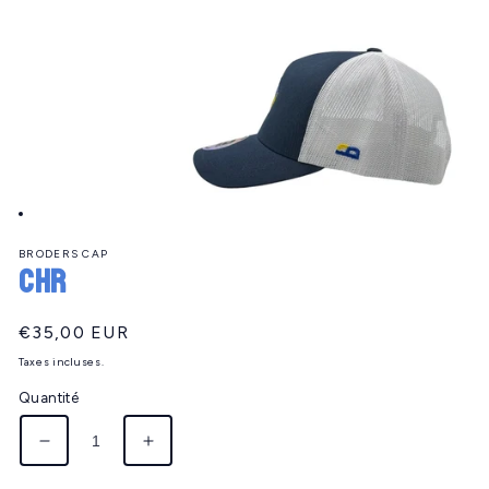
Ouvrir
le
BRODERS CAP
média
CHR
1
dans
une
fenêtre
Prix
€35,00 EUR
modale
habituel
Taxes incluses.
Quantité
Réduire
Augmenter
la
la