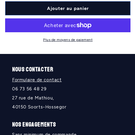
quantité
quantité
de
de
Ajouter au panier
COUTNRY
COUTNRY
CLUB
CLUB
Plus de moyens de paiement
NOUS CONTACTER
Formulaire de contact
06 73 56 48 29
27 rue de Mathiou,
40150 Soorts-Hossegor
NOS ENGAGEMENTS
Sans minimum de commande