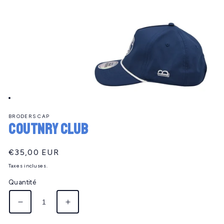
Ouvrir
le
BRODERS CAP
média
COUTNRY CLUB
1
dans
une
fenêtre
Prix
€35,00 EUR
modale
habituel
Taxes incluses.
Quantité
Réduire
Augmenter
la
la