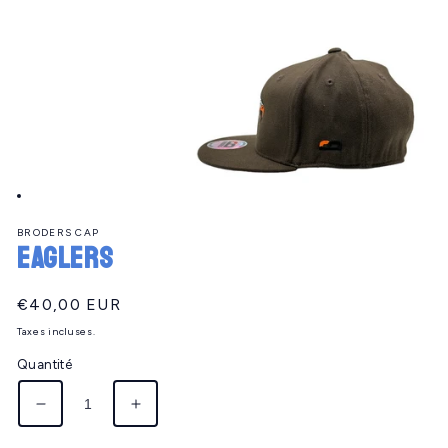
Ouvrir
le
BRODERS CAP
média
EAGLERS
1
dans
une
fenêtre
Prix
€40,00 EUR
modale
habituel
Taxes incluses.
Quantité
Réduire
Augmenter
la
la