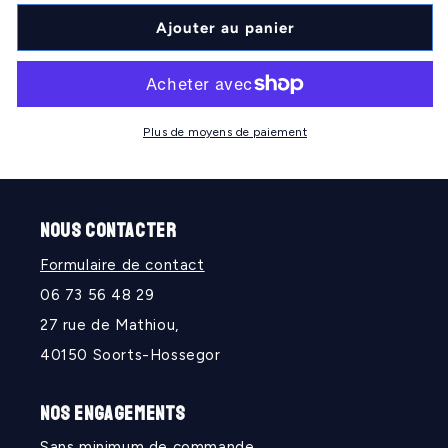
quantité
quantité
de
de
Ajouter au panier
EAGLERS
EAGLERS
Plus de moyens de paiement
NOUS CONTACTER
Formulaire de contact
06 73 56 48 29
27 rue de Mathiou,
40150 Soorts-Hossegor
NOS ENGAGEMENTS
Sans minimum de commande