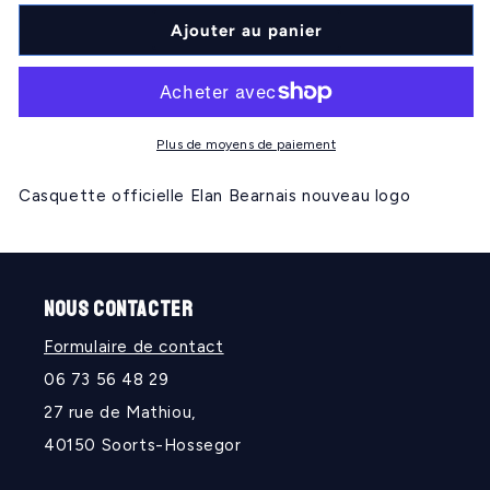
quantité
quantité
de
de
Ajouter au panier
ÉLAN
ÉLAN
BEARNAIS
BEARNAIS
baseball
baseball
Plus de moyens de paiement
Casquette officielle Elan Bearnais nouveau logo
NOUS CONTACTER
Formulaire de contact
06 73 56 48 29
27 rue de Mathiou,
40150 Soorts-Hossegor