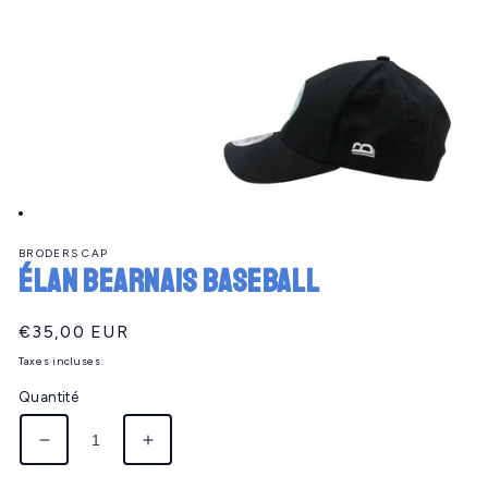
Ouvrir
le
BRODERS CAP
média
ÉLAN BEARNAIS baseball
1
dans
une
fenêtre
Prix
€35,00 EUR
modale
habituel
Taxes incluses.
Quantité
Réduire
Augmenter
la
la