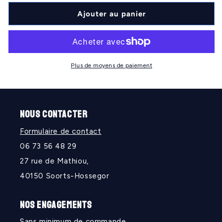
quantité
quantité
de
de
Ajouter au panier
HANGERS
HANGERS
Plus de moyens de paiement
NOUS CONTACTER
Formulaire de contact
06 73 56 48 29
27 rue de Mathiou,
40150 Soorts-Hossegor
NOS ENGAGEMENTS
Sans minimum de commande