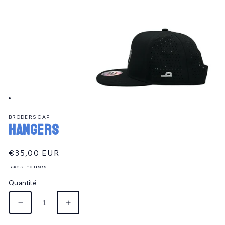
Ouvrir
le
BRODERS CAP
média
HANGERS
1
dans
une
fenêtre
Prix
€35,00 EUR
modale
habituel
Taxes incluses.
Quantité
Réduire
Augmenter
la
la