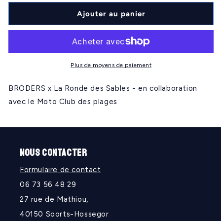
quantité
quantité
de
de
Ajouter au panier
RONDE
RONDE
DES
DES
SABLES
SABLES
Plus de moyens de paiement
BRODERS x La Ronde des Sables - en collaboration
avec le Moto Club des plages
NOUS CONTACTER
Formulaire de contact
06 73 56 48 29
27 rue de Mathiou,
40150 Soorts-Hossegor