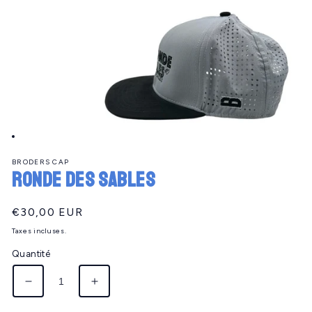
Ouvrir
le
BRODERS CAP
média
RONDE DES SABLES
1
dans
une
fenêtre
Prix
€30,00 EUR
modale
habituel
Taxes incluses.
Quantité
Réduire
Augmenter
la
la