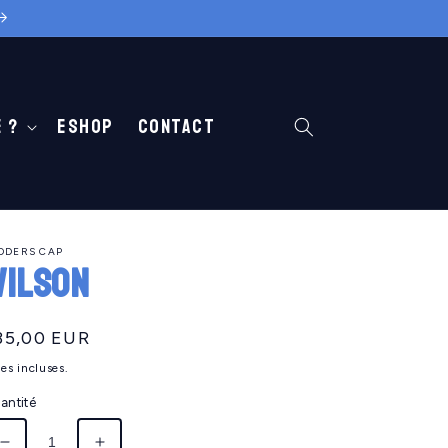
 ?
Eshop
Contact
ODERS CAP
ILSON
ix
35,00 EUR
abituel
es incluses.
antité