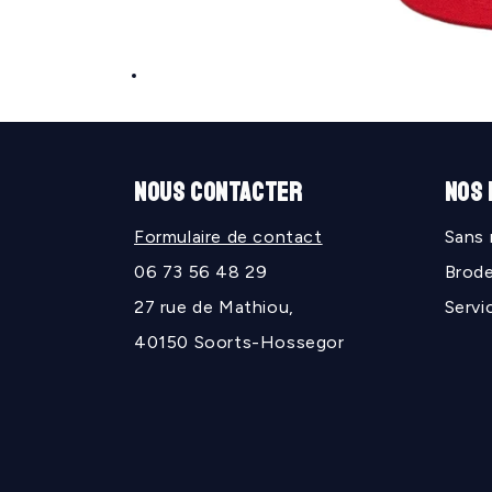
Ouvrir
le
média
1
dans
une
NOUS CONTACTER
NOS
fenêtre
modale
Formulaire de contact
Sans
06 73 56 48 29
Brode
27 rue de Mathiou,
Servi
40150 Soorts-Hossegor