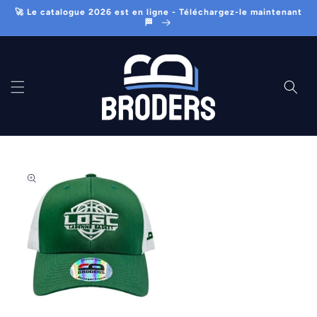
et
🚀 Le catalogue 2026 est en ligne - Téléchargez-le maintenant
passer
🏁
au
contenu
Passer aux
informations
produits