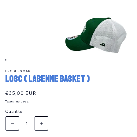
Ouvrir
le
BRODERS CAP
média
LOSC ( Labenne basket )
1
dans
une
fenêtre
Prix
€35,00 EUR
modale
habituel
Taxes incluses.
Quantité
Réduire
Augmenter
la
la