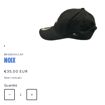
Ouvrir
le
BRODERS CAP
média
NOIX
1
dans
une
fenêtre
Prix
€35,00 EUR
modale
habituel
Taxes incluses.
Quantité
Réduire
Augmenter
la
la