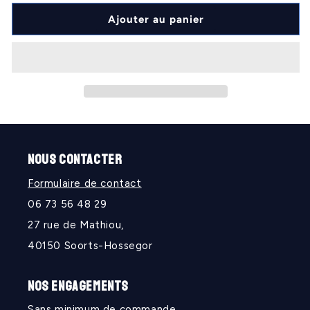
quantité
quantité
de
de
Ajouter au panier
NOIX
NOIX
NOUS CONTACTER
Formulaire de contact
06 73 56 48 29
27 rue de Mathiou,
40150 Soorts-Hossegor
NOS ENGAGEMENTS
Sans minimum de commande