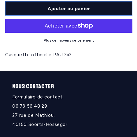
quantité
quantité
de
de
Ajouter au panier
PAU
PAU
3x3
3x3
velours
velours
Plus de moyens de paiement
Casquette officielle PAU 3x3
NOUS CONTACTER
Formulaire de contact
06 73 56 48 29
27 rue de Mathiou,
40150 Soorts-Hossegor