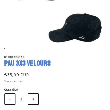
Ouvrir
le
BRODERS CAP
média
PAU 3x3 velours
1
dans
une
fenêtre
Prix
€35,00 EUR
modale
habituel
Taxes incluses.
Quantité
Réduire
Augmenter
la
la