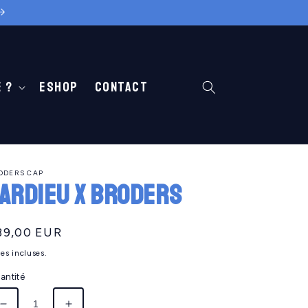
 ?
Eshop
Contact
ODERS CAP
ARDIEU X BRODERS
ix
39,00 EUR
abituel
es incluses.
antité