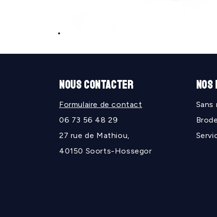
Ouvrir
le
média
1
dans
une
NOUS CONTACTER
NOS
fenêtre
modale
Formulaire de contact
Sans
06 73 56 48 29
Brode
27 rue de Mathiou,
Servi
40150 Soorts-Hossegor